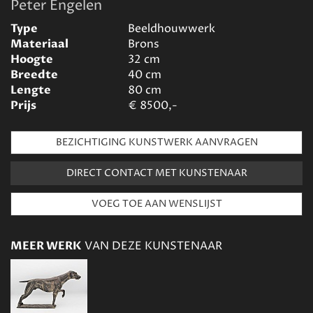
Peter Engelen
Type
Beeldhouwwerk
Materiaal
Brons
Hoogte
32
cm
Breedte
40
cm
Lengte
80
cm
Prijs
€
8500,-
BEZICHTIGING KUNSTWERK AANVRAGEN
DIRECT CONTACT MET KUNSTENAAR
MEER WERK
VAN DEZE KUNSTENAAR