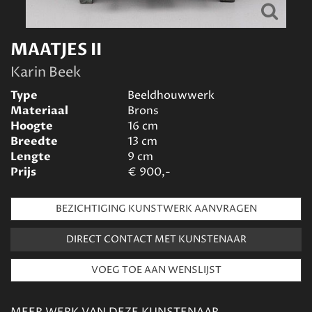
MAATJES II
Karin Beek
Type
Beeldhouwwerk
Materiaal
Brons
Hoogte
16
cm
Breedte
13
cm
Lengte
9
cm
Prijs
€
900,-
BEZICHTIGING KUNSTWERK AANVRAGEN
DIRECT CONTACT MET KUNSTENAAR