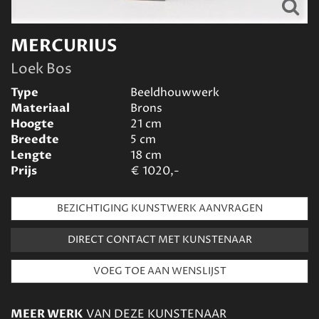
MERCURIUS
Loek Bos
Type
Beeldhouwwerk
Materiaal
Brons
Hoogte
21
cm
Breedte
5
cm
Lengte
18
cm
Prijs
€
1020,-
BEZICHTIGING KUNSTWERK AANVRAGEN
DIRECT CONTACT MET KUNSTENAAR
MEER WERK
VAN DEZE KUNSTENAAR