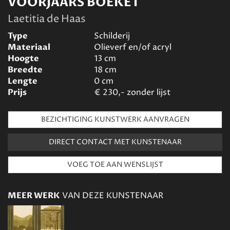
VOORJAARS BOEKET
Laetitia de Haas
Type
Schilderij
Materiaal
Olieverf en/of acryl
Hoogte
13
cm
Breedte
18
cm
Lengte
0
cm
Prijs
€
230,- zonder lijst
BEZICHTIGING KUNSTWERK AANVRAGEN
DIRECT CONTACT MET KUNSTENAAR
MEER WERK
VAN DEZE KUNSTENAAR