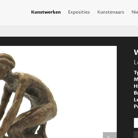
Kunstwerken
Exposities
Kunstenaars
Ni
L
T
M
H
B
L
P