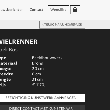
euwsberichten
Contact
Wenslijst
TERUG NAAR HOMEPAGE
WIELRENNER
oek Bos
ype
Beeldhouwwerk
ateriaal
Brons
oogte
20
cm
reedte
6
cm
engte
21
cm
rijs
€
1170,-
BEZICHTIGING KUNSTWERK AANVRAGEN
DIRECT CONTACT MET KUNSTENAAR