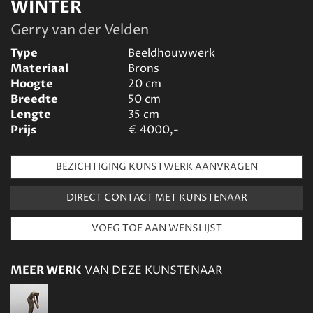
WINTER
Gerry van der Velden
Type
Beeldhouwwerk
Materiaal
Brons
Hoogte
20
cm
Breedte
50
cm
Lengte
35
cm
Prijs
€
4000,-
BEZICHTIGING KUNSTWERK AANVRAGEN
DIRECT CONTACT MET KUNSTENAAR
MEER WERK
VAN DEZE KUNSTENAAR