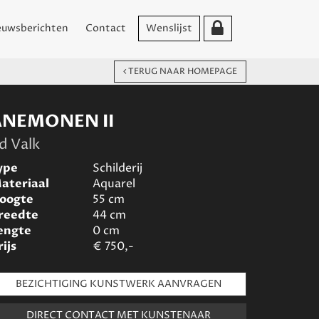
euwsberichten
Contact
Wenslijst
TERUG NAAR HOMEPAGE
ANEMONEN II
d Valk
ype
Schilderij
ateriaal
Aquarel
oogte
55
cm
reedte
44
cm
engte
0
cm
rijs
€
750,-
BEZICHTIGING KUNSTWERK AANVRAGEN
DIRECT CONTACT MET KUNSTENAAR