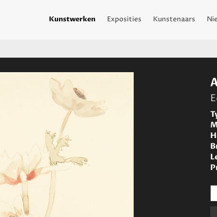
Kunstwerken
Exposities
Kunstenaars
Ni
E
T
M
H
B
L
P