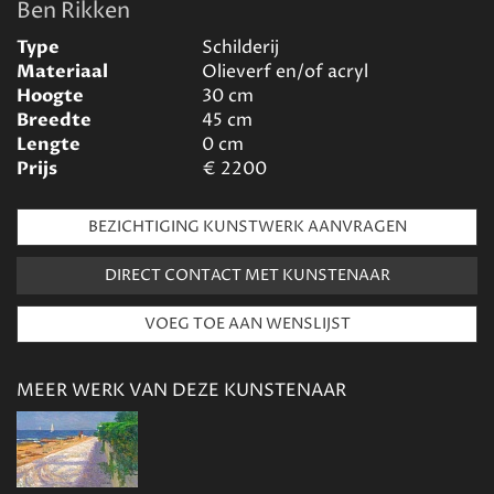
Ben Rikken
Type
Schilderij
Materiaal
Olieverf en/of acryl
Hoogte
30
cm
Breedte
45
cm
Lengte
0
cm
Prijs
€
2200
BEZICHTIGING KUNSTWERK AANVRAGEN
DIRECT CONTACT MET KUNSTENAAR
MEER WERK VAN DEZE KUNSTENAAR