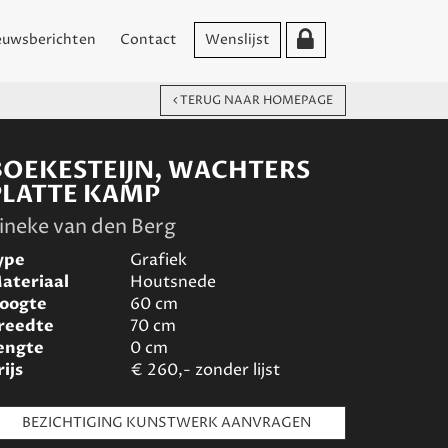
euwsberichten
Contact
Wenslijst
TERUG NAAR HOMEPAGE
BOEKESTEIJN, WACHTERS
PLATTE KAMP
ineke van den Berg
ype
Grafiek
ateriaal
Houtsnede
oogte
60
cm
reedte
70
cm
engte
0
cm
rijs
€
260,- zonder lijst
BEZICHTIGING KUNSTWERK AANVRAGEN