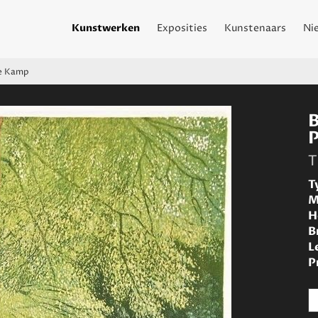
Kunstwerken
Exposities
Kunstenaars
Ni
te Kamp
T
T
M
H
B
L
P