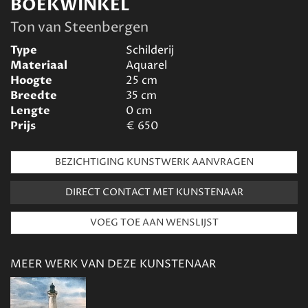
BOEKWINKEL
Ton van Steenbergen
Type
Schilderij
Materiaal
Aquarel
Hoogte
25
cm
Breedte
35
cm
Lengte
0
cm
Prijs
€
650
BEZICHTIGING KUNSTWERK AANVRAGEN
DIRECT CONTACT MET KUNSTENAAR
MEER WERK VAN DEZE KUNSTENAAR