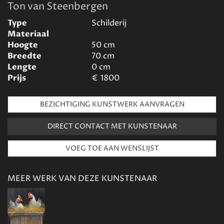
Ton van Steenbergen
Type
Schilderij
Materiaal
Hoogte
50
cm
Breedte
70
cm
Lengte
0
cm
Prijs
€
1800
BEZICHTIGING KUNSTWERK AANVRAGEN
DIRECT CONTACT MET KUNSTENAAR
MEER WERK VAN DEZE KUNSTENAAR