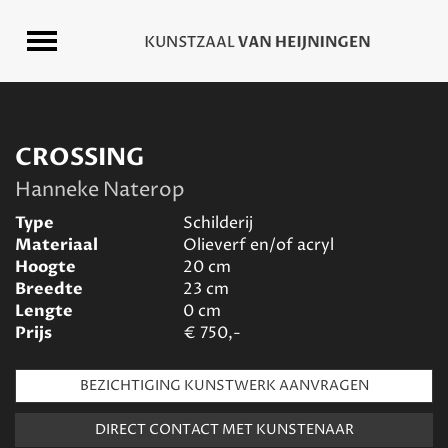
CROSSING
Hanneke Naterop
Type
Schilderij
Materiaal
Olieverf en/of acryl
Hoogte
20
cm
Breedte
23
cm
Lengte
0
cm
Prijs
€
750,-
BEZICHTIGING KUNSTWERK AANVRAGEN
DIRECT CONTACT MET KUNSTENAAR