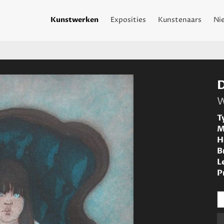
Kunstwerken
Exposities
Kunstenaars
Ni
W
T
M
H
B
L
P