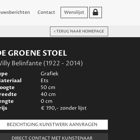
euwsberichten
Contact
Wenslijst
TERUG NAAR HOMEPAGE
DE GROENE STOEL
illy Belinfante (1922 - 2014)
ype
Grafiek
ateriaal
Ets
oogte
50
cm
reedte
40
cm
engte
0
cm
rijs
€
190,- zonder lijst
BEZICHTIGING KUNSTWERK AANVRAGEN
DIRECT CONTACT MET KUNSTENAAR