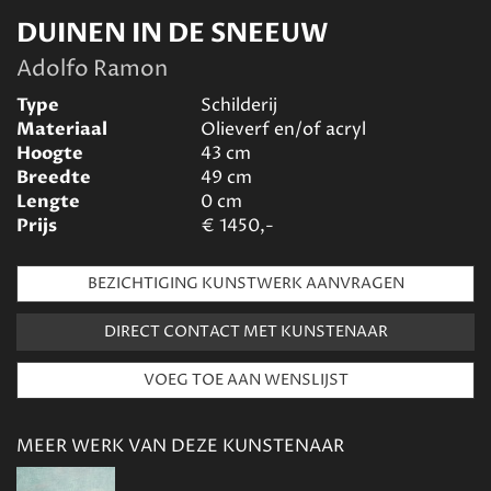
DUINEN IN DE SNEEUW
Adolfo Ramon
Type
Schilderij
Materiaal
Olieverf en/of acryl
Hoogte
43
cm
Breedte
49
cm
Lengte
0
cm
Prijs
€
1450,-
BEZICHTIGING KUNSTWERK AANVRAGEN
DIRECT CONTACT MET KUNSTENAAR
MEER WERK VAN DEZE KUNSTENAAR