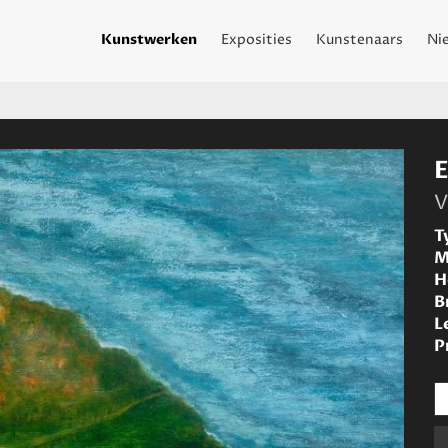
Kunstwerken
Exposities
Kunstenaars
Ni
V
T
M
H
B
L
P