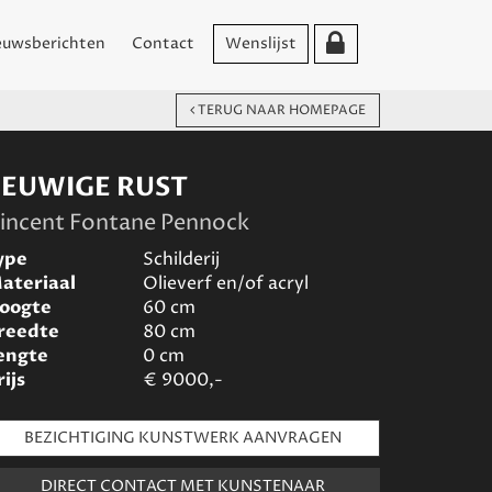
euwsberichten
Contact
Wenslijst
TERUG NAAR HOMEPAGE
EEUWIGE RUST
incent Fontane Pennock
ype
Schilderij
ateriaal
Olieverf en/of acryl
oogte
60
cm
reedte
80
cm
engte
0
cm
rijs
€
9000,-
BEZICHTIGING KUNSTWERK AANVRAGEN
DIRECT CONTACT MET KUNSTENAAR