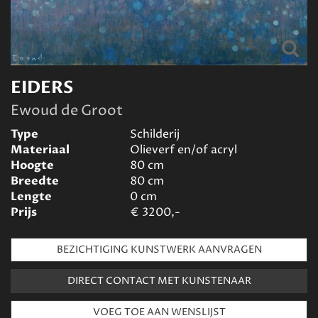
EIDERS
Ewoud de Groot
Type
Schilderij
Materiaal
Olieverf en/of acryl
Hoogte
80
cm
Breedte
80
cm
Lengte
0
cm
Prijs
€
3200,-
BEZICHTIGING KUNSTWERK AANVRAGEN
DIRECT CONTACT MET KUNSTENAAR