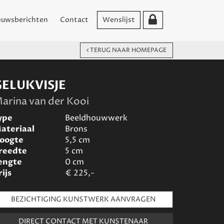
euwsberichten
Contact
Wenslijst
TERUG NAAR HOMEPAGE
GELUKVISJE
arina van der Kooi
ype
Beeldhouwwerk
ateriaal
Brons
oogte
5,5
cm
reedte
5
cm
engte
0
cm
rijs
€
225,-
BEZICHTIGING KUNSTWERK AANVRAGEN
DIRECT CONTACT MET KUNSTENAAR