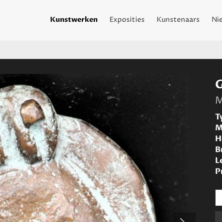
Kunstwerken
Exposities
Kunstenaars
Ni
M
T
M
H
B
L
P