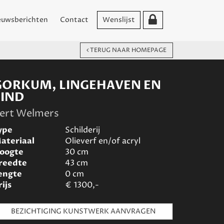
euwsberichten
Contact
Wenslijst
TERUG NAAR HOMEPAGE
GORKUM, LINGEHAVEN EN
EIND
ert Welmers
ype
Schilderij
ateriaal
Olieverf en/of acryl
oogte
30
cm
reedte
43
cm
engte
0
cm
rijs
€
1300,-
BEZICHTIGING KUNSTWERK AANVRAGEN