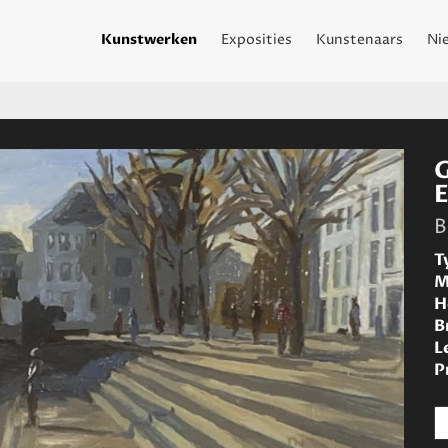
Kunstwerken
Exposities
Kunstenaars
Ni
B
T
M
H
B
L
P