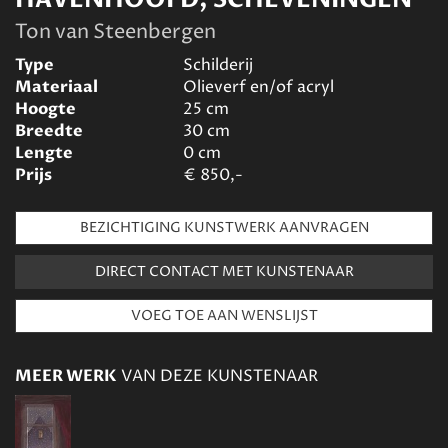
Ton van Steenbergen
Type
Schilderij
Materiaal
Olieverf en/of acryl
Hoogte
25
cm
Breedte
30
cm
Lengte
0
cm
Prijs
€
850,-
BEZICHTIGING KUNSTWERK AANVRAGEN
DIRECT CONTACT MET KUNSTENAAR
MEER WERK
VAN DEZE KUNSTENAAR