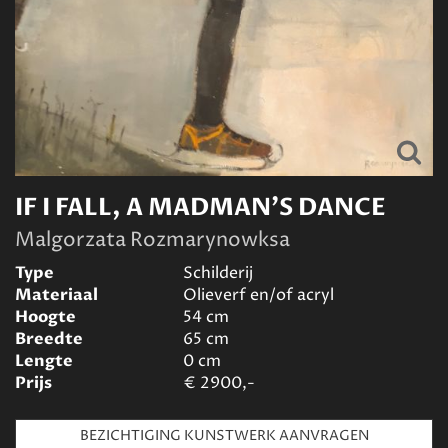
IF I FALL, A MADMAN'S DANCE
Malgorzata Rozmarynowksa
Type
Schilderij
Materiaal
Olieverf en/of acryl
Hoogte
54
cm
Breedte
65
cm
Lengte
0
cm
Prijs
€
2900,-
BEZICHTIGING KUNSTWERK AANVRAGEN