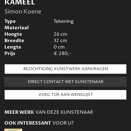
KAMEEL
Simon Koene
Type
Tekening
Materiaal
Hoogte
26
cm
Breedte
32
cm
Lengte
0
cm
Prijs
€
280,-
BEZICHTIGING KUNSTWERK AANVRAGEN
DIRECT CONTACT MET KUNSTENAAR
MEER WERK
VAN DEZE KUNSTENAAR
OOK INTERESSANT
VOOR U?