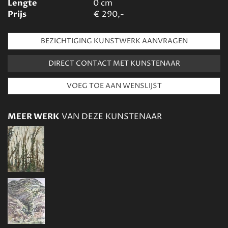
Lengte
0
cm
Prijs
€
290,-
BEZICHTIGING KUNSTWERK AANVRAGEN
DIRECT CONTACT MET KUNSTENAAR
MEER WERK
VAN DEZE KUNSTENAAR