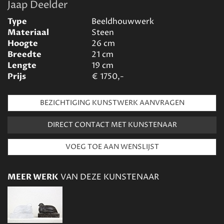
Jaap Deelder
Type
Beeldhouwwerk
Materiaal
Steen
Hoogte
26
cm
Breedte
21
cm
Lengte
19
cm
Prijs
€
1750,-
BEZICHTIGING KUNSTWERK AANVRAGEN
DIRECT CONTACT MET KUNSTENAAR
MEER WERK
VAN DEZE KUNSTENAAR