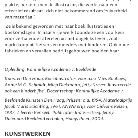
plakte, herkent men de illustrator, die werkt naar een
effectief resultaat, zich niet bekommerend om ‘zuiverheid
van materiaal’.
Ze is bekend geworden met haar boekillustraties en
boekomslagen. In haar vrije werk toonde ze een voorkeur
voor verhalende taferelen uit het dagelijks leven, zoals
marktkooplui, fietsers en moeders met kinderen. Ook oude
fabrieken en vervallen bedrijfsgebouwen boeiden haar.
Opleiding: Koninklijke Academie v. Beeldende
Kunsten Den Haag.
Boekillustraties voor o.a.: Mies Bouhuys,
Annie M.G. Schmidt, Miep Diekmann, Jetty Krever. Illustreerde
ook een kinderbijbel.
Docentschap: Koninklijke Academie v.
Beeldende Kunsten Den Haag.
Prijzen: o.a. 1954, Materiaalprijs
Jacob Maris Stichting;
1961, ANWB prijs voor Gideons Reizen;
1982, Zilveren Penseel.
Publicatie: Ina Versteeg: Jenny
Dalenoord
Beeldend verhalen, Haags Palet, 2004.
KUNSTWERKEN