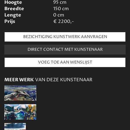
Hoogte
95
cm
Breedte
150
cm
Lengte
0
cm
Prijs
€
2200,-
BEZICHTIGING KUNSTWERK AANVRAGEN
DIRECT CONTACT MET KUNSTENAAR
MEER WERK
VAN DEZE KUNSTENAAR