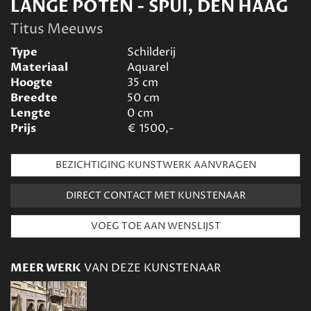
LANGE POTEN - SPUI, DEN HAAG
Titus Meeuws
Type
Schilderij
Materiaal
Aquarel
Hoogte
35
cm
Breedte
50
cm
Lengte
0
cm
Prijs
€
1500,-
BEZICHTIGING KUNSTWERK AANVRAGEN
DIRECT CONTACT MET KUNSTENAAR
MEER WERK
VAN DEZE KUNSTENAAR