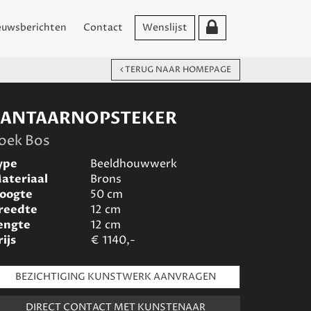
euwsberichten
Contact
Wenslijst
TERUG NAAR HOMEPAGE
LANTAARNOPSTEKER
oek Bos
ype
Beeldhouwwerk
ateriaal
Brons
oogte
50
cm
reedte
12
cm
engte
12
cm
rijs
€
1140,-
BEZICHTIGING KUNSTWERK AANVRAGEN
DIRECT CONTACT MET KUNSTENAAR