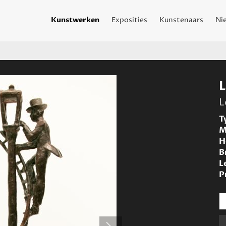
Kunstwerken
Exposities
Kunstenaars
Ni
L
T
M
H
B
L
P