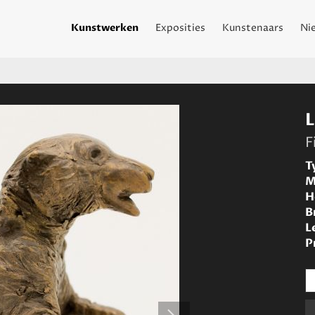
Kunstwerken
Exposities
Kunstenaars
Ni
F
T
M
H
B
L
P