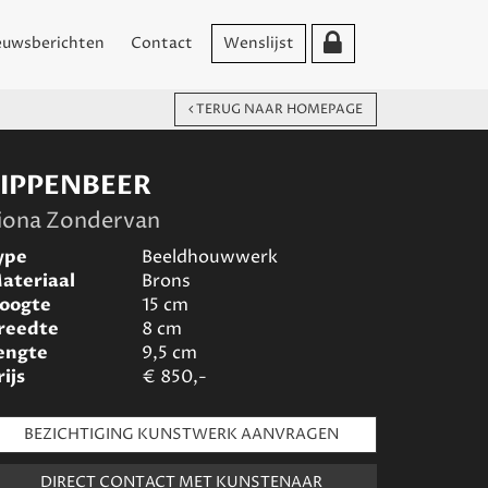
euwsberichten
Contact
Wenslijst
TERUG NAAR HOMEPAGE
LIPPENBEER
iona Zondervan
ype
Beeldhouwwerk
ateriaal
Brons
oogte
15
cm
reedte
8
cm
engte
9,5
cm
rijs
€
850,-
BEZICHTIGING KUNSTWERK AANVRAGEN
DIRECT CONTACT MET KUNSTENAAR