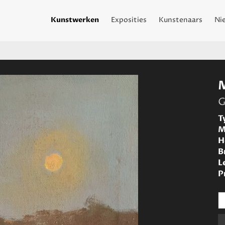
Kunstwerken
Exposities
Kunstenaars
Ni
G
T
M
H
B
L
P