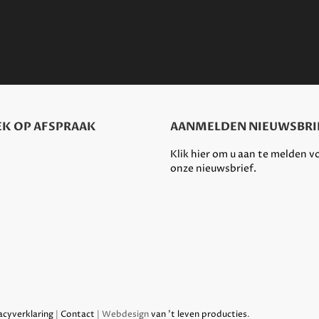
K OP AFSPRAAK
AANMELDEN NIEUWSBRI
Klik hier om u aan te melden v
onze nieuwsbrief.
acyverklaring
|
Contact
| Webdesign
van 't leven producties
.