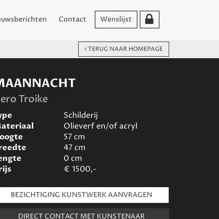
euwsberichten
Contact
Wenslijst
TERUG NAAR HOMEPAGE
MAANNACHT
ero Troike
ype
Schilderij
ateriaal
Olieverf en/of acryl
oogte
57
cm
reedte
47
cm
engte
0
cm
rijs
€
1500,-
BEZICHTIGING KUNSTWERK AANVRAGEN
DIRECT CONTACT MET KUNSTENAAR