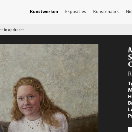
Kunstwerken
Exposities
Kunstenaars
Ni
et in opdracht
S
R
T
M
H
B
L
P