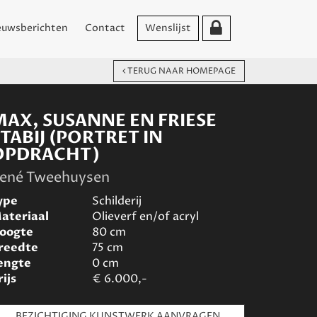
euwsberichten
Contact
Wenslijst
TERUG NAAR HOMEPAGE
MAX, SUSANNE EN FRIESE
TABIJ (PORTRET IN
OPDRACHT)
ené Tweehuysen
ype
Schilderij
ateriaal
Olieverf en/of acryl
oogte
80
cm
reedte
75
cm
engte
0
cm
rijs
€
6.000,-
BEZICHTIGING KUNSTWERK AANVRAGEN