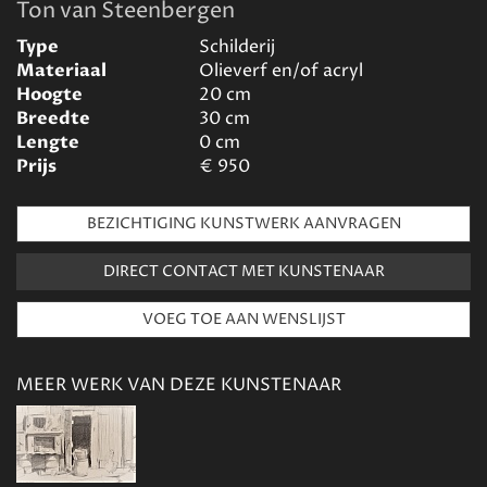
Ton van Steenbergen
Type
Schilderij
Materiaal
Olieverf en/of acryl
Hoogte
20
cm
Breedte
30
cm
Lengte
0
cm
Prijs
€
950
BEZICHTIGING KUNSTWERK AANVRAGEN
DIRECT CONTACT MET KUNSTENAAR
MEER WERK VAN DEZE KUNSTENAAR