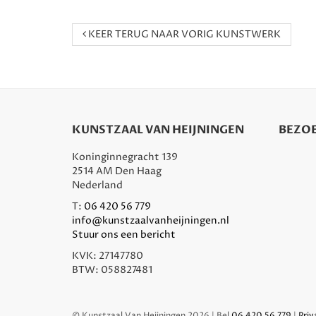
KEER TERUG NAAR VORIG KUNSTWERK
KUNSTZAAL VAN HEIJNINGEN
BEZOE
Koninginnegracht 139
2514 AM Den Haag
Nederland
T:
06 420 56 779
info@kunstzaalvanheijningen.nl
Stuur ons een bericht
KVK: 27147780
BTW: 058827481
© Kunstzaal Van Heijningen 2026 | Bel
06 420 56 779
|
Priv