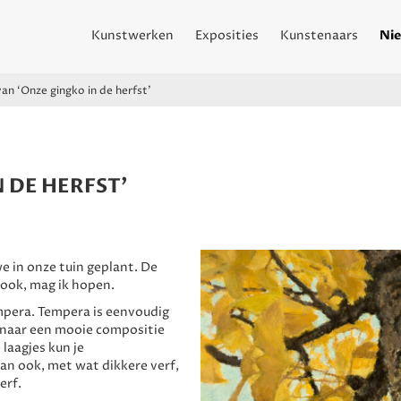
Kunstwerken
Exposities
Kunstenaars
Nie
van ‘Onze gingko in de herfst’
N DE HERFST’
 in onze tuin geplant. De
 ook, mag ik hopen.
empera. Tempera is eenvoudig
n naar een mooie compositie
laagjes kun je
an ook, met wat dikkere verf,
erf.