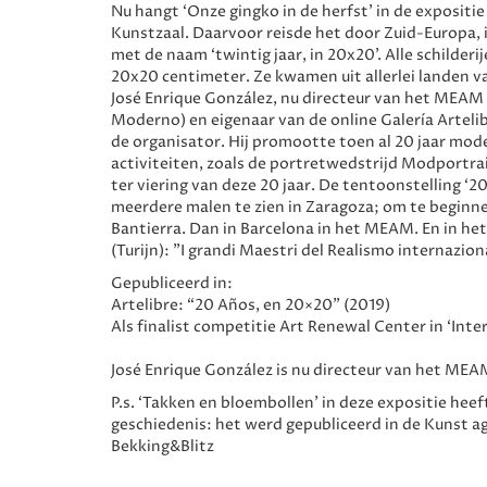
Nu hangt ‘Onze gingko in de herfst’ in de expositie 
Kunstzaal. Daarvoor reisde het door Zuid-Europa, 
met de naam ‘twintig jaar, in 20x20’. Alle schilder
20x20 centimeter. Ze kwamen uit allerlei landen v
José Enrique González, nu directeur van het MEAM
Moderno) en eigenaar van de online Galería Artelib
de organisator. Hij promootte toen al 20 jaar moder
activiteiten, zoals de portretwedstrijd Modportra
ter viering van deze 20 jaar. De tentoonstelling ‘
meerdere malen te zien in Zaragoza; om te beginne
Bantierra. Dan in Barcelona in het MEAM. En in het
(Turijn): "I grandi Maestri del Realismo internazio
Gepubliceerd in:
Artelibre: “20 Años, en 20×20” (2019)
Als finalist competitie Art Renewal Center in ‘Inte
José Enrique González is nu directeur van het MEA
P.s. ‘Takken en bloembollen’ in deze expositie heef
geschiedenis: het werd gepubliceerd in de Kunst a
Bekking&Blitz