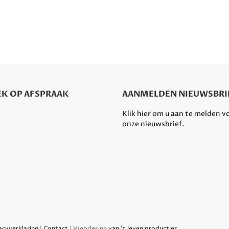
K OP AFSPRAAK
AANMELDEN NIEUWSBRI
Klik hier om u aan te melden v
onze nieuwsbrief.
acyverklaring
|
Contact
| Webdesign
van 't leven producties
.