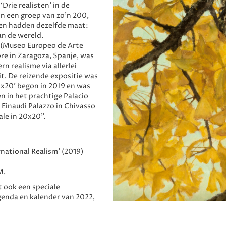
‘Drie realisten’ in de
in een groep van zo’n 200,
ijen hadden dezelfde maat:
an de wereld.
 (Museo Europeo de Arte
re in Zaragoza, Spanje, was
n realisme via allerlei
it. De reizende expositie was
20x20’ begon in 2019 en was
n in het prachtige Palacio
 Einaudi Palazzo in Chivasso
nale in 20x20".
rnational Realism’ (2019)
M.
t ook een speciale
genda en kalender van 2022,