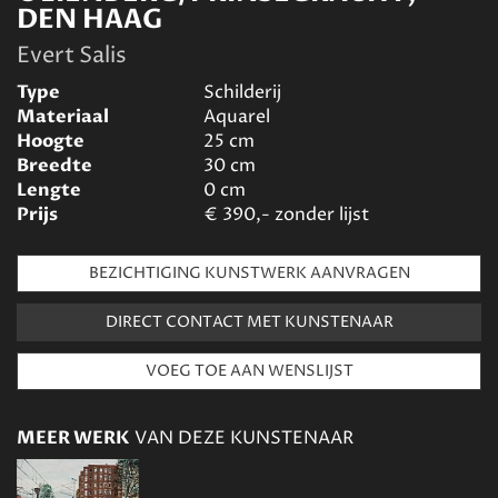
DEN HAAG
Evert Salis
Type
Schilderij
Materiaal
Aquarel
Hoogte
25
cm
Breedte
30
cm
Lengte
0
cm
Prijs
€
390,- zonder lijst
BEZICHTIGING KUNSTWERK AANVRAGEN
DIRECT CONTACT MET KUNSTENAAR
MEER WERK
VAN DEZE KUNSTENAAR