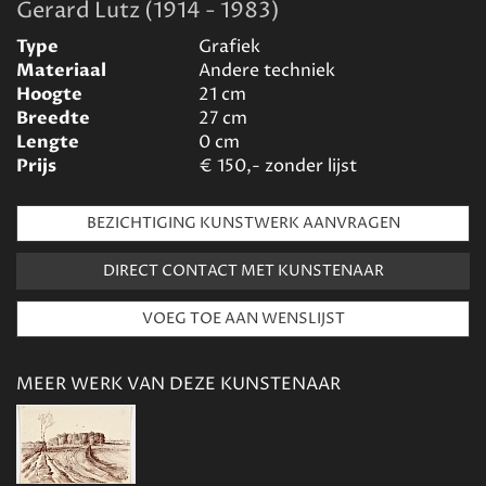
Gerard Lutz (1914 - 1983)
Type
Grafiek
Materiaal
Andere techniek
Hoogte
21
cm
Breedte
27
cm
Lengte
0
cm
Prijs
€
150,- zonder lijst
BEZICHTIGING KUNSTWERK AANVRAGEN
DIRECT CONTACT MET KUNSTENAAR
MEER WERK VAN DEZE KUNSTENAAR