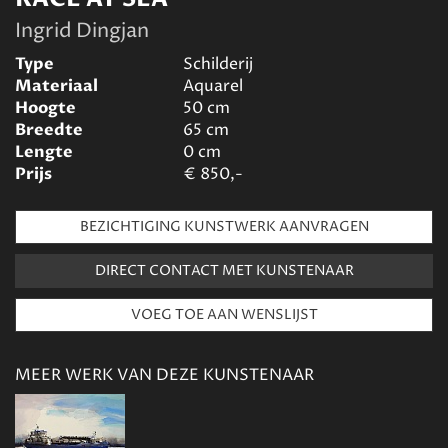
Ingrid Dingjan
Type
Schilderij
Materiaal
Aquarel
Hoogte
50
cm
Breedte
65
cm
Lengte
0
cm
Prijs
€
850,-
BEZICHTIGING KUNSTWERK AANVRAGEN
DIRECT CONTACT MET KUNSTENAAR
MEER WERK VAN DEZE KUNSTENAAR