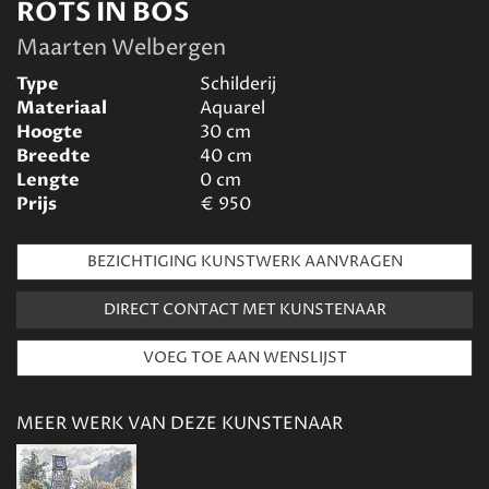
ROTS IN BOS
Maarten Welbergen
Type
Schilderij
Materiaal
Aquarel
Hoogte
30
cm
Breedte
40
cm
Lengte
0
cm
Prijs
€
950
BEZICHTIGING KUNSTWERK AANVRAGEN
DIRECT CONTACT MET KUNSTENAAR
MEER WERK VAN DEZE KUNSTENAAR