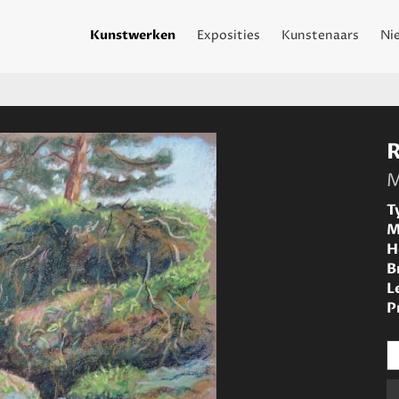
Kunstwerken
Exposities
Kunstenaars
Ni
M
T
M
H
B
L
P