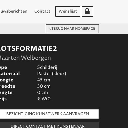
euwsberichten
Contact
Wenslijst
TERUG NAAR HOMEPAGE
ROTSFORMATIE2
aarten Welbergen
ype
Schilderij
ateriaal
Pastel (kleur)
oogte
45
cm
reedte
30
cm
engte
0
cm
rijs
€
650
BEZICHTIGING KUNSTWERK AANVRAGEN
DIRECT CONTACT MET KUNSTENAAR