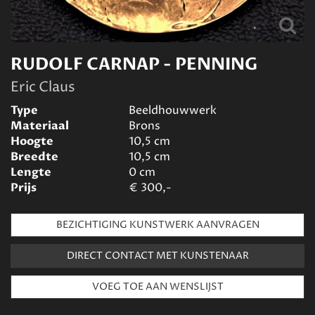
RUDOLF CARNAP - PENNING
Eric Claus
Type
Beeldhouwwerk
Materiaal
Brons
Hoogte
10,5
cm
Breedte
10,5
cm
Lengte
0
cm
Prijs
€
300,-
BEZICHTIGING KUNSTWERK AANVRAGEN
DIRECT CONTACT MET KUNSTENAAR