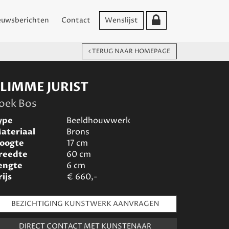
euwsberichten
Contact
Wenslijst
TERUG NAAR HOMEPAGE
SLIMME JURIST
oek Bos
ype
Beeldhouwwerk
ateriaal
Brons
oogte
17
cm
reedte
60
cm
engte
6
cm
rijs
€
660,-
BEZICHTIGING KUNSTWERK AANVRAGEN
DIRECT CONTACT MET KUNSTENAAR