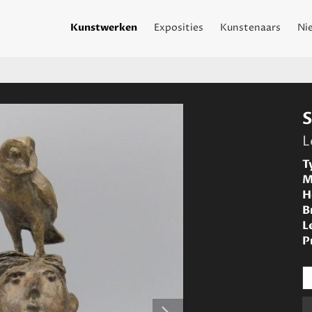
Kunstwerken
Exposities
Kunstenaars
Ni
L
T
M
H
B
L
P