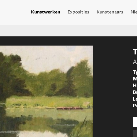
Kunstwerken
Exposities
Kunstenaars
Ni
A
T
M
H
B
L
P