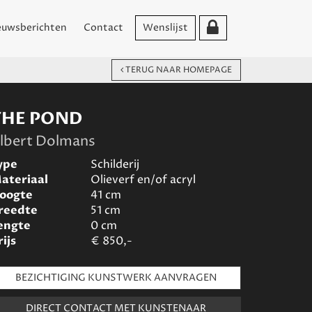
euwsberichten
Contact
Wenslijst
TERUG NAAR HOMEPAGE
THE POND
lbert Dolmans
ype
Schilderij
ateriaal
Olieverf en/of acryl
oogte
41
cm
reedte
51
cm
engte
0
cm
rijs
€
850,-
BEZICHTIGING KUNSTWERK AANVRAGEN
DIRECT CONTACT MET KUNSTENAAR