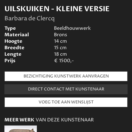
UILSKUIKEN - KLEINE VERSIE
Barbara de Clercq
Type
Beeldhouwwerk
Materiaal
Brons
Hoogte
14
cm
Breedte
15
cm
Lengte
18
cm
Prijs
€
1500,-
BEZICHTIGING KUNSTWERK AANVRAGEN
DIRECT CONTACT MET KUNSTENAAR
MEER WERK
VAN DEZE KUNSTENAAR