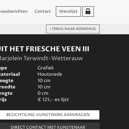
euwsberichten
Contact
Wenslijst
TERUG NAAR HOMEPAGE
IT HET FRIESCHE VEEN III
arjolein Terwindt-Wetterauw
ype
Grafiek
ateriaal
Houtsnede
oogte
10
cm
reedte
10
cm
engte
0
cm
rijs
€
125,- ex lijst
BEZICHTIGING KUNSTWERK AANVRAGEN
DIRECT CONTACT MET KUNSTENAAR