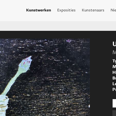
Kunstwerken
Exposities
Kunstenaars
Ni
U
M
T
M
H
B
L
P