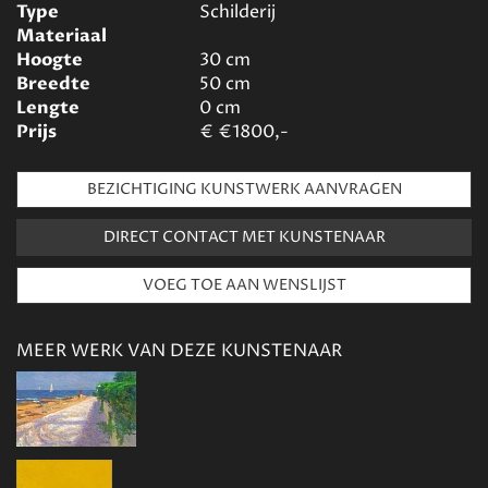
Type
Schilderij
Materiaal
Hoogte
30
cm
Breedte
50
cm
Lengte
0
cm
Prijs
€
€1800,-
BEZICHTIGING KUNSTWERK AANVRAGEN
DIRECT CONTACT MET KUNSTENAAR
MEER WERK VAN DEZE KUNSTENAAR