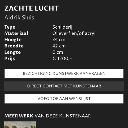
ZACHTE LUCHT
Aldrik Sluis
Type
Schilderij
Materiaal
Olieverf en/of acryl
Hoogte
34
cm
Breedte
42
cm
Lengte
0
cm
Prijs
€
1200,-
BEZICHTIGING KUNSTWERK AANVRAGEN
DIRECT CONTACT MET KUNSTENAAR
MEER WERK
VAN DEZE KUNSTENAAR