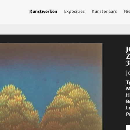
Kunstwerken
Exposities
Kunstenaars
Ni
J
T
M
H
B
L
P