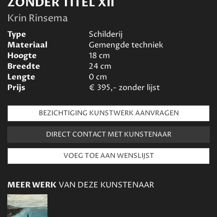
ZONDER TITEL XII
Krin Rinsema
Type
Schilderij
Materiaal
Gemengde techniek
Hoogte
18
cm
Breedte
24
cm
Lengte
0
cm
Prijs
€
395,- zonder lijst
BEZICHTIGING KUNSTWERK AANVRAGEN
DIRECT CONTACT MET KUNSTENAAR
MEER WERK
VAN DEZE KUNSTENAAR