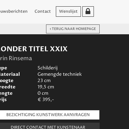
euwsberichten
Contact
Wenslijst
TERUG NAAR HOMEPAGE
ZONDER TITEL XXIX
rin Rinsema
ype
Schilderij
ateriaal
Gemengde techniek
oogte
23
cm
reedte
19,5
cm
engte
0
cm
rijs
€
395,-
BEZICHTIGING KUNSTWERK AANVRAGEN
DIRECT CONTACT MET KUNSTENAAR