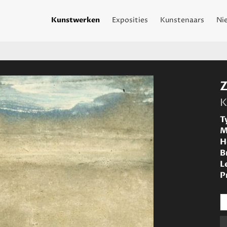
Kunstwerken
Exposities
Kunstenaars
Ni
K
T
M
H
B
L
P