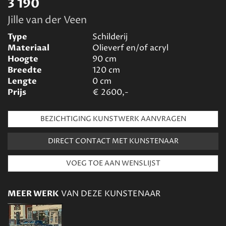
3 190
Jille van der Veen
Type
Schilderij
Materiaal
Olieverf en/of acryl
Hoogte
90
cm
Breedte
120
cm
Lengte
0
cm
Prijs
€
2600,-
BEZICHTIGING KUNSTWERK AANVRAGEN
DIRECT CONTACT MET KUNSTENAAR
MEER WERK
VAN DEZE KUNSTENAAR