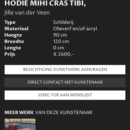
HODIE MIHI CRAS TIBI,
Jille van der Veen
Type
Schilderij
Materiaal
Olieverf en/of acryl
Hoogte
90
cm
Breedte
120
cm
Lengte
0
cm
Prijs
€
2600,-
BEZICHTIGING KUNSTWERK AANVRAGEN
DIRECT CONTACT MET KUNSTENAAR
MEER WERK
VAN DEZE KUNSTENAAR