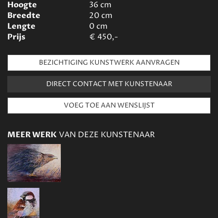
Hoogte
36
cm
Breedte
20
cm
Lengte
0
cm
Prijs
€
450,-
BEZICHTIGING KUNSTWERK AANVRAGEN
DIRECT CONTACT MET KUNSTENAAR
MEER WERK
VAN DEZE KUNSTENAAR